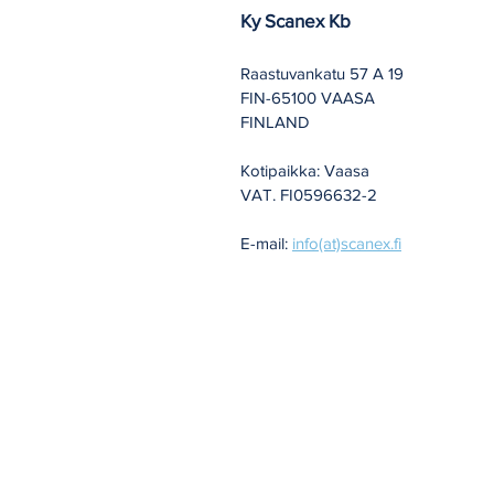
Ky Scanex Kb
Raastuvankatu 57 A 19
FIN-65100 VAASA
FINLAND
Kotipaikka: Vaasa
VAT. FI0596632-2
E-mail:
info(at)scanex.fi