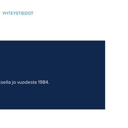
YHTEYSTIEDOT
ksella jo vuodesta 1984.